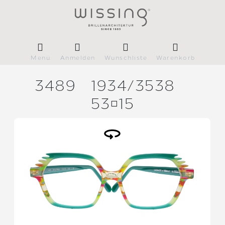
Menü
Anmelden
Wunschliste
Warenkorb
3489
1934/
3538
5315