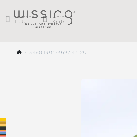
Wunsch
Waren
Liste
Korb
3488 1904/3697 47-20