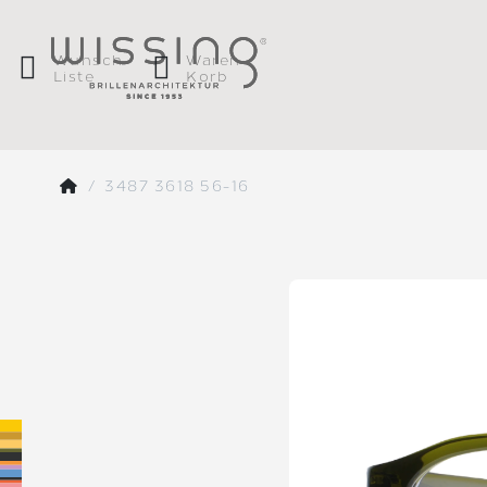
Wunsch
Waren
Liste
Korb
3487 3618 56-16