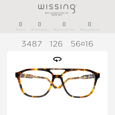
Menü
Anmelden
Wunschliste
Warenkorb
3487
126
5616