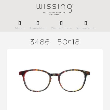
Menü
Anmelden
Wunschliste
Warenkorb
3486
5018