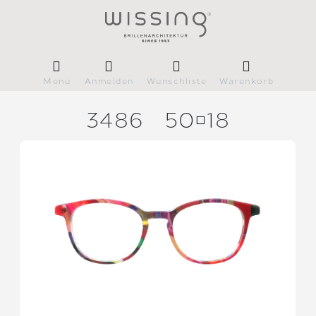
Menü
Anmelden
Wunschliste
Warenkorb
3486
5018