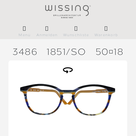
Menü
Anmelden
Wunschliste
Warenkorb
3486
1851/
SO
5018