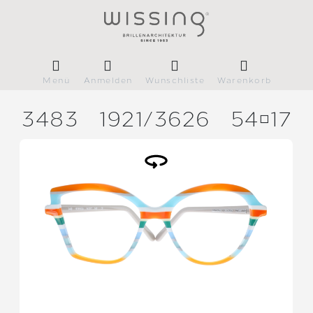
Menü
Anmelden
Wunschliste
Warenkorb
3483
1921/
3626
5417