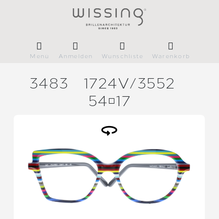
Menü
Anmelden
Wunschliste
Warenkorb
3483
1724V/
3552
5417