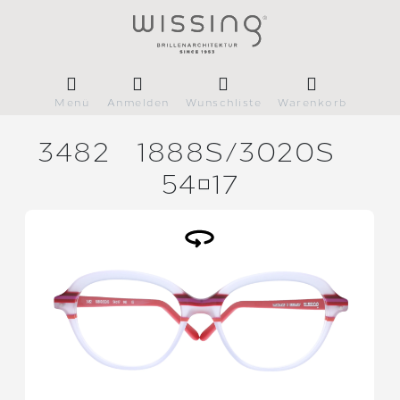
Menü
Anmelden
Wunschliste
Warenkorb
3482
1888S/
3020S
5417