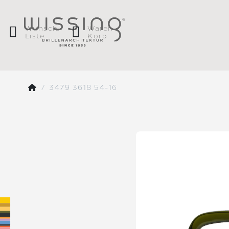
Wunsch
Waren
Liste
Korb
3479 3618 54-16