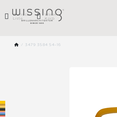
Wunsch
Waren
Liste
Korb
3479 3584 54-16