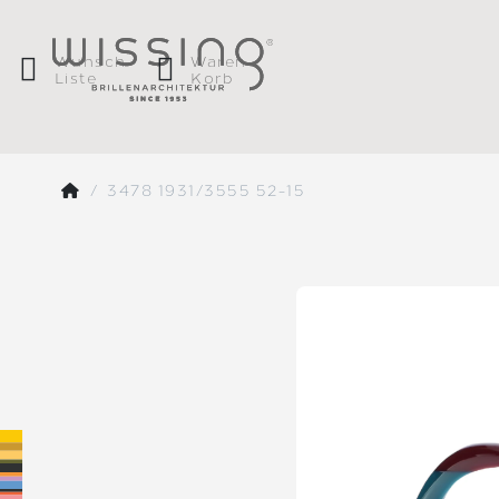
Wunsch
Waren
Liste
Korb
3478 1931/3555 52-15