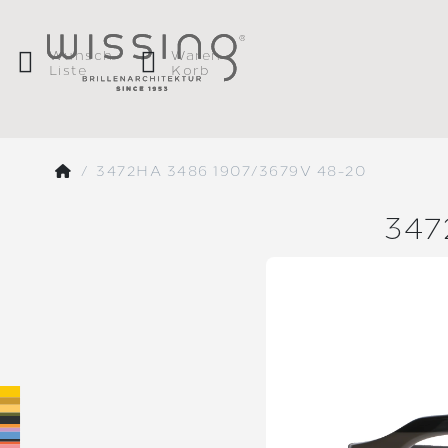
Wunsch
Waren
Liste
Korb
3472HA 3486 1907/3679V 48-20
34