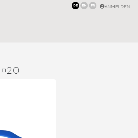
DE
EN
FR
ANMELDEN
820