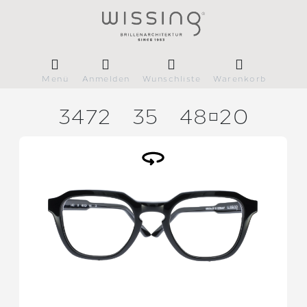
Menü
Anmelden
Wunschliste
Warenkorb
3472
35
4820