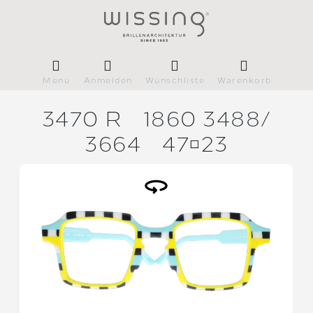
Menü
Anmelden
Wunschliste
Warenkorb
3470 R
1860 3488/
3664
4723