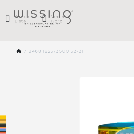
Wunsch
Waren
Liste
Korb
3468 1825/3500 52-21