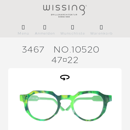
Menü
Anmelden
Wunschliste
Warenkorb
3467
NO.10520
4722