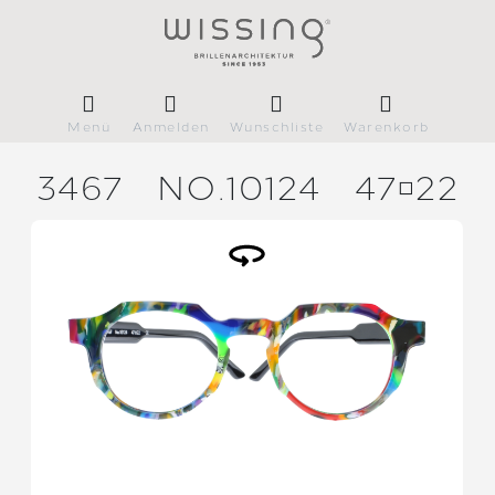
Menü
Anmelden
Wunschliste
Warenkorb
3467
NO.10124
4722