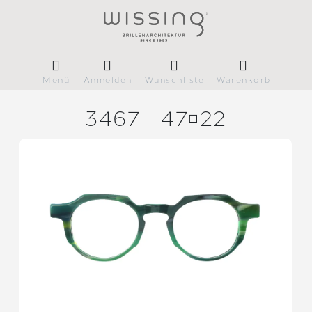
Menü
Anmelden
Wunschliste
Warenkorb
3467
4722