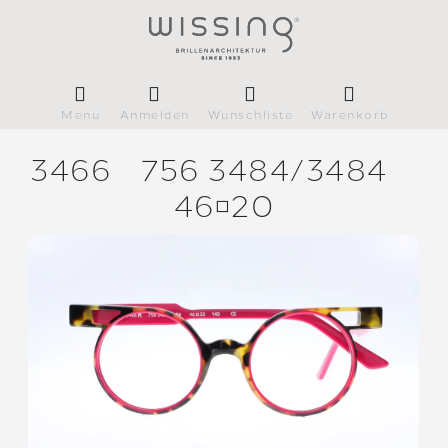
Menü
Anmelden
Wunschliste
Warenkorb
3466
756 3484/
3484
4620