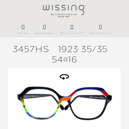
Menü
Anmelden
Wunschliste
Warenkorb
3457HS
1923 35/
35
5416