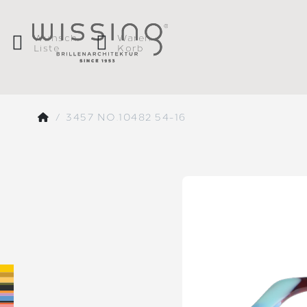
Wunsch
Waren
Liste
Korb
3457 NO.10482 54-16