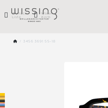
Wunsch
Waren
Liste
Korb
3456 3691 55-18