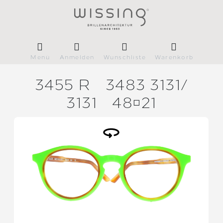
Menü
Anmelden
Wunschliste
Warenkorb
3455 R
3483 3131/
3131
4821