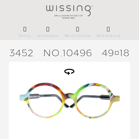
Menü
Anmelden
Wunschliste
Warenkorb
3452
NO.10496
4918