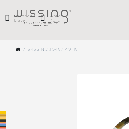
Wunsch
Waren
Liste
Korb
3452 NO.10487 49-18