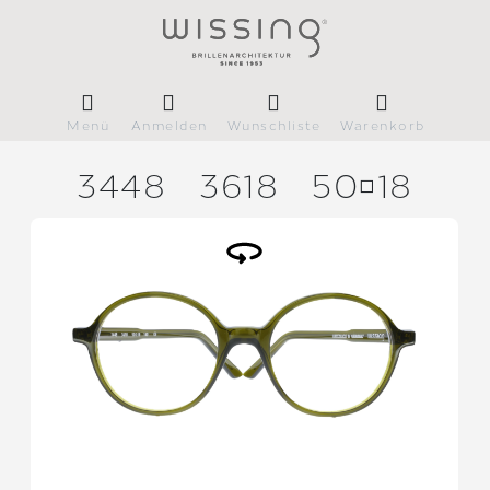
Menü
Anmelden
Wunschliste
Warenkorb
3448
3618
5018