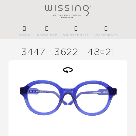
Menü
Anmelden
Wunschliste
Warenkorb
3447
3622
4821