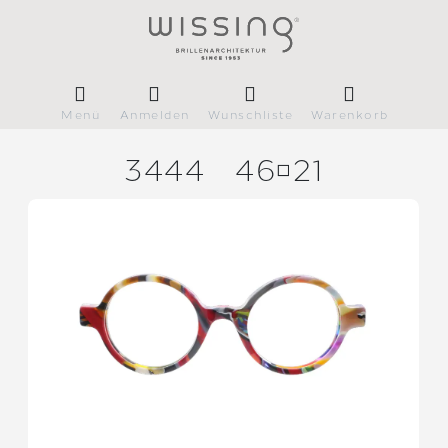
Menü
Anmelden
Wunschliste
Warenkorb
3444
4621