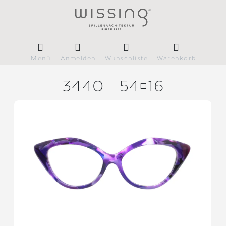
Menü
Anmelden
Wunschliste
Warenkorb
3440
5416