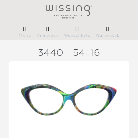
Menü
Anmelden
Wunschliste
Warenkorb
3440
5416