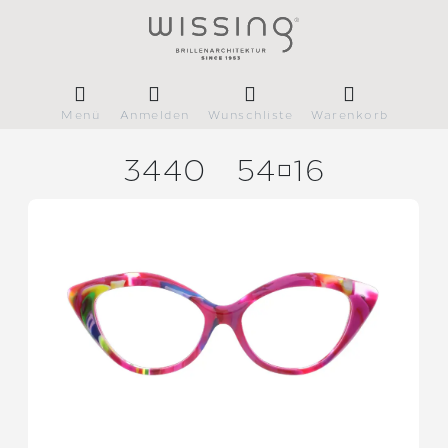
Menü
Anmelden
Wunschliste
Warenkorb
3440
5416