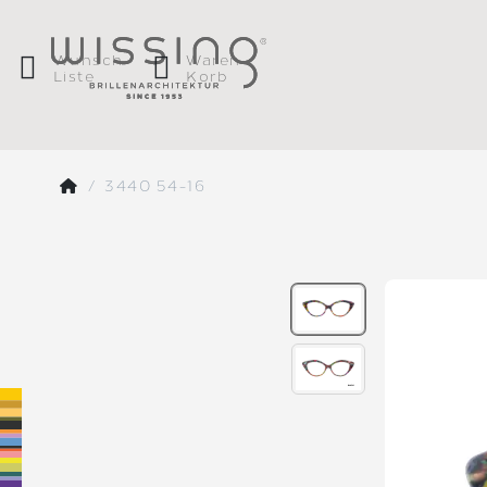
Wunsch
Waren
Liste
Korb
3440 54-16