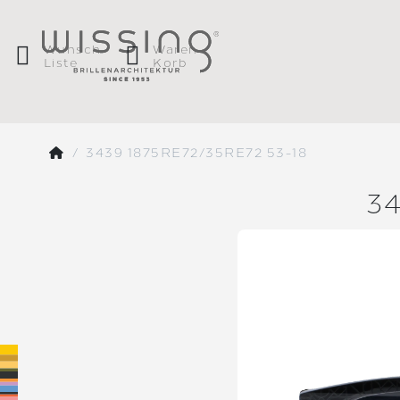
Wunsch
Waren
Liste
Korb
3439 1875RE72/35RE72 53-18
3