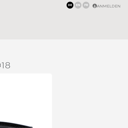
DE
EN
FR
ANMELDEN
18