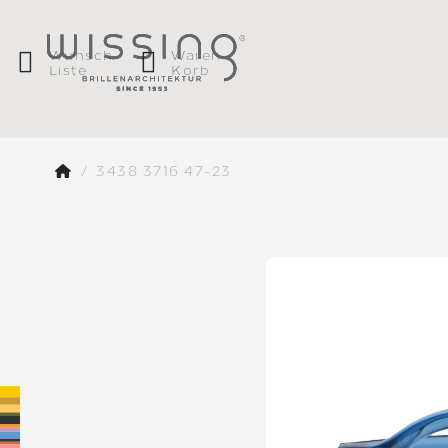
Wunsch
Waren
Liste
Korb
3438 3716 47-23