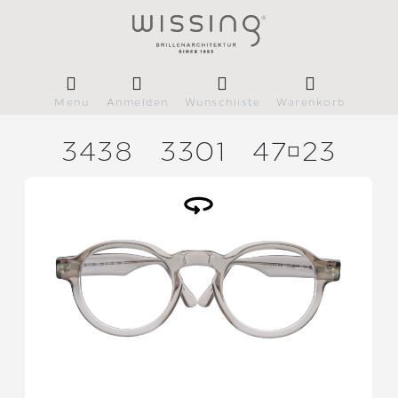
Menü
Anmelden
Wunschliste
Warenkorb
3438
3301
4723