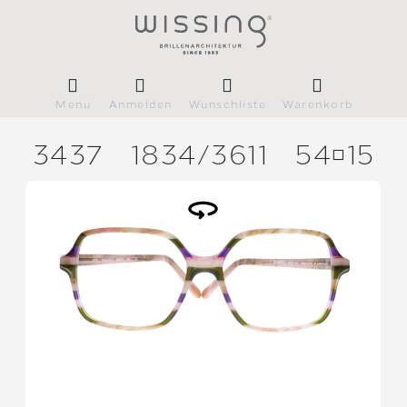
Menü
Anmelden
Wunschliste
Warenkorb
3437
1834/
3611
5415