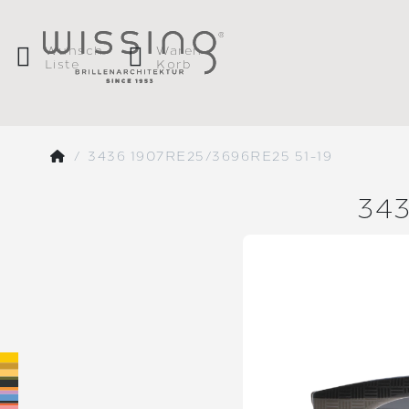
Wunsch
Waren
Liste
Korb
3436 1907RE25/3696RE25 51-19
34