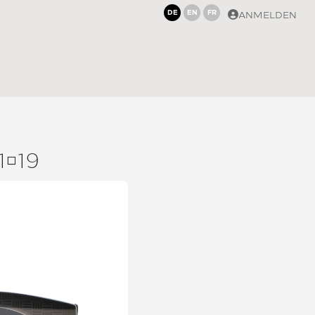
DE
EN
FR
ANMELDEN
119