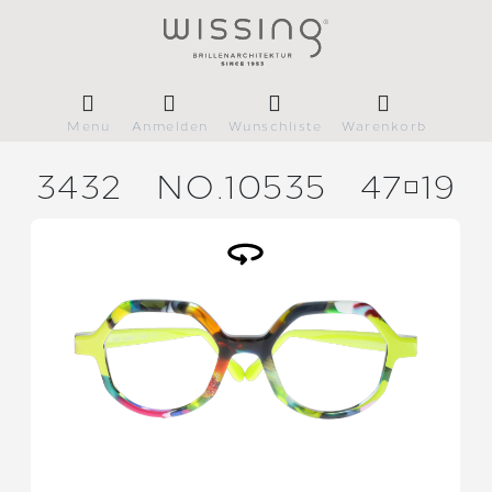
Menü
Anmelden
Wunschliste
Warenkorb
3432
NO.10535
4719