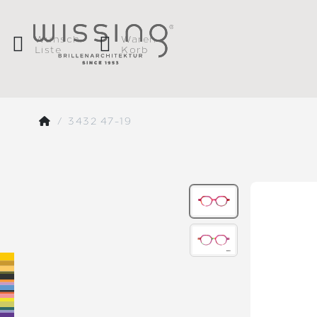
Wunsch
Waren
Liste
Korb
3432 47-19