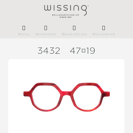
Menü
Anmelden
Wunschliste
Warenkorb
3432
4719