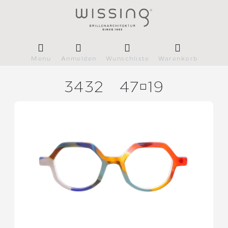
Menü
Anmelden
Wunschliste
Warenkorb
3432
4719