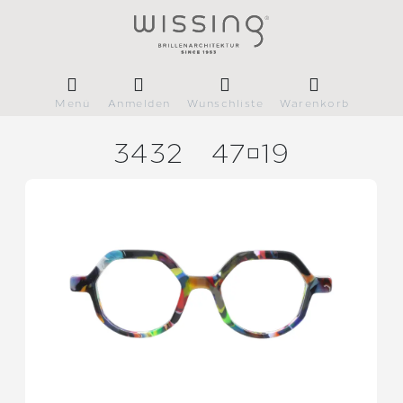
Menü
Anmelden
Wunschliste
Warenkorb
3432
4719