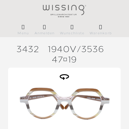
Menü
Anmelden
Wunschliste
Warenkorb
3432
1940V/
3536
4719