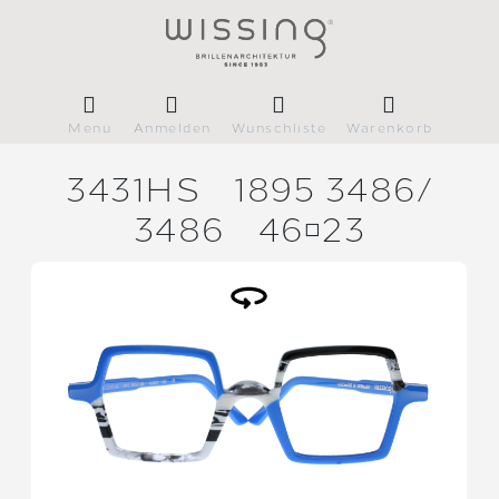
Menü
Anmelden
Wunschliste
Warenkorb
3431HS
1895 3486/
3486
4623