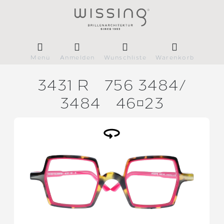
Menü
Anmelden
Wunschliste
Warenkorb
3431 R
756 3484/
3484
4623