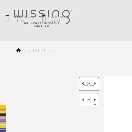
Wunsch
Waren
Liste
Korb
3431 46-23