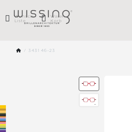
Wunsch
Waren
Liste
Korb
3431 46-23