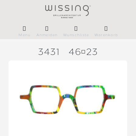
Menü
Anmelden
Wunschliste
Warenkorb
3431
4623